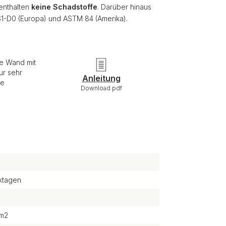
 enthalten
keine Schadstoffe
. Darüber hinaus
S1-D0 (Europa) und ASTM 84 (Amerika).
ie Wand mit
ur sehr
Anleitung
re
Download pdf
ktagen
/m2