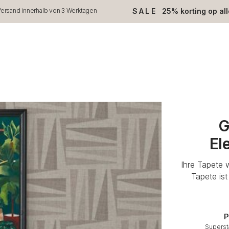
SALE
25% korting op al
ersand innerhalb von 3 Werktagen
G
El
Ihre Tapete 
Tapete is
P
Superst