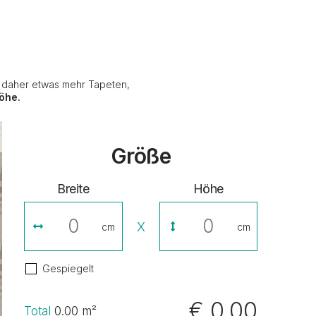
e daher etwas mehr Tapeten,
öhe.
Größe
Breite
Höhe
X
cm
cm
Gespiegelt
€ 0,00
Total
0.00
m²