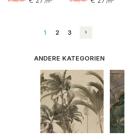
€ 27
€ 27
€ 36
/ m²
€ 36
/ m²
/m²
/m²
1
2
3
ANDERE KATEGORIEN