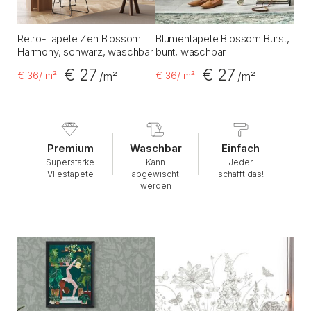
Retro-Tapete Zen Blossom
Blumentapete Blossom Burst,
Harmony, schwarz, waschbar
bunt, waschbar
€ 27
€ 27
€ 36
/ m²
€ 36
/ m²
/m²
/m²
Premium
Waschbar
Einfach
Superstarke
Kann
Jeder
Vliestapete
abgewischt
schafft das!
werden