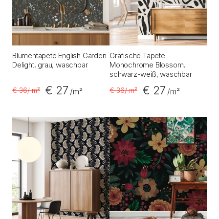
Blumentapete English Garden
Grafische Tapete
Delight, grau, waschbar
Monochrome Blossom,
schwarz-weiß, waschbar
€ 27
€ 27
€ 36
/ m²
€ 36
/ m²
/m²
/m²