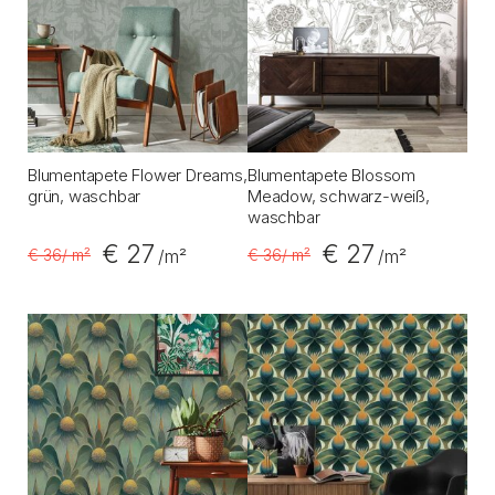
Blumentapete Flower Dreams,
Blumentapete Blossom
grün, waschbar
Meadow, schwarz-weiß,
waschbar
€ 27
€ 27
€ 36
/ m²
€ 36
/ m²
/m²
/m²