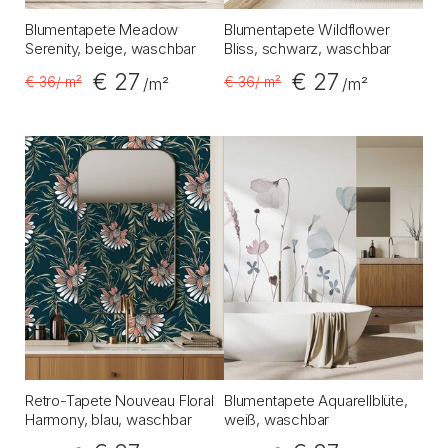
Blumentapete Meadow
Blumentapete Wildflower
Serenity, beige, waschbar
Bliss, schwarz, waschbar
€ 27
€ 27
€ 36
/ m²
€ 36
/ m²
/m²
/m²
Retro-Tapete Nouveau Floral
Blumentapete Aquarellblüte,
Harmony, blau, waschbar
weiß, waschbar