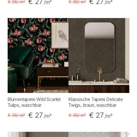
€ 27
€ 27
€ 36
/ m²
€ 36
/ m²
/m²
/m²
Blumentapete Wild Scarlet
Klassische Tapete Delicate
Tulips, waschbar
Twigs, braun, waschbar
€ 27
€ 27
€ 36
/ m²
€ 36
/ m²
/m²
/m²