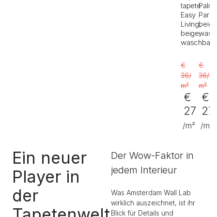
tapete
Palm
Easy
Parad
Living,
beige
beige,
wasc
waschbar
€
€
36
/
36
/
m²
m²
€
€
27
27
/m²
/m²
Ein neuer
Der Wow-Faktor in
jedem Interieur
Player in
der
Was Amsterdam Wall Lab
wirklich auszeichnet, ist ihr
Tapetenwelt
Blick für Details und