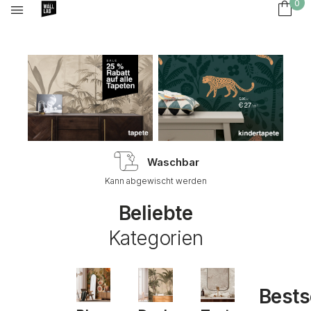
0
m Qualität
Waschbar
liestapete
Kann abgewischt werden
Jeder 
Beliebte
Kategorien
Bests