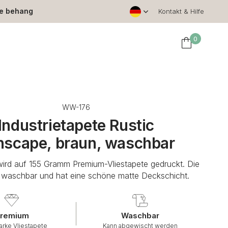
le behang
Kontakt & Hilfe
0
WW-176
Industrietapete Rustic
nscape, braun, waschbar
wird auf 155 Gramm Premium-Vliestapete gedruckt. Die
t waschbar und hat eine schöne matte Deckschicht.
remium
Waschbar
arke Vliestapete
Kann abgewischt werden