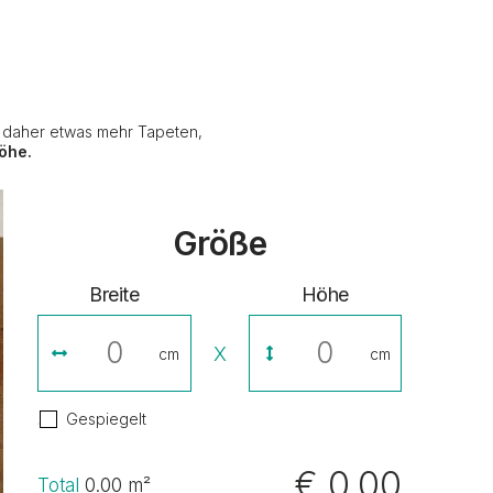
e daher etwas mehr Tapeten,
öhe.
Größe
Breite
Höhe
X
cm
cm
Gespiegelt
€ 0,00
Total
0.00
m²