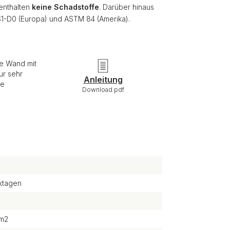
 enthalten
keine Schadstoffe
. Darüber hinaus
S1-D0 (Europa) und ASTM 84 (Amerika).
ie Wand mit
ur sehr
Anleitung
re
Download pdf
ktagen
/m2