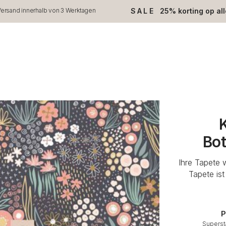
SALE
25% korting op al
ersand innerhalb von 3 Werktagen
Bot
Ihre Tapete 
Tapete is
P
Superst