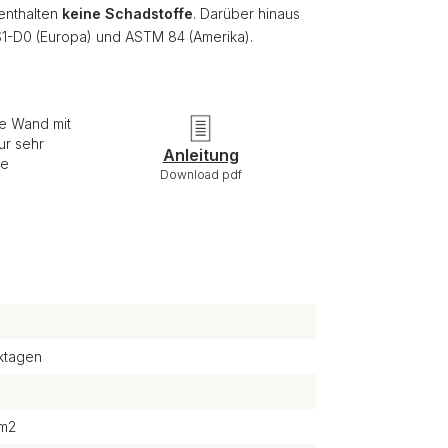
 enthalten
keine Schadstoffe
. Darüber hinaus
S1-D0 (Europa) und ASTM 84 (Amerika).
ie Wand mit
ur sehr
Anleitung
re
Download pdf
ktagen
/m2