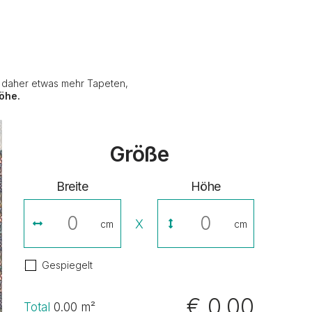
e daher etwas mehr Tapeten,
öhe.
Größe
Breite
Höhe
X
cm
cm
Gespiegelt
€ 0,00
Total
0.00
m²