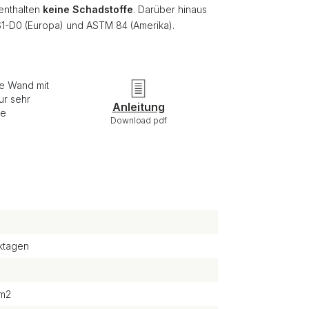
 enthalten
keine Schadstoffe
. Darüber hinaus
S1-D0 (Europa) und ASTM 84 (Amerika).
ie Wand mit
ur sehr
Anleitung
re
Download pdf
ktagen
/m2