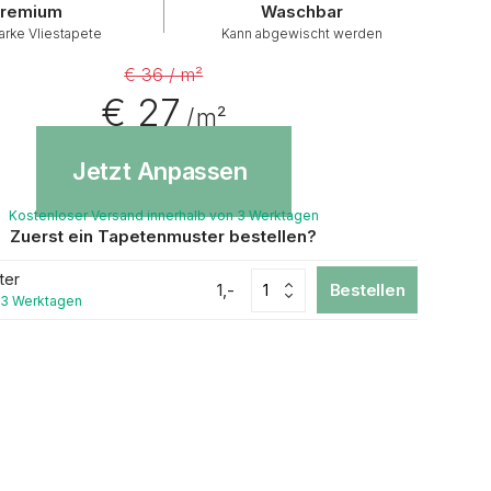
remium
Waschbar
arke Vliestapete
Kann abgewischt werden
€ 36 / m²
€ 27
/ m²
Jetzt Anpassen
Kostenloser Versand innerhalb von 3 Werktagen
Zuerst ein Tapetenmuster bestellen?
ter
1,-
Bestellen
 3 Werktagen