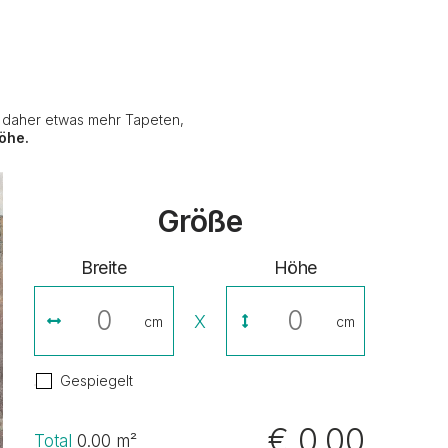
e daher etwas mehr Tapeten,
öhe.
Größe
Breite
Höhe
X
cm
cm
Gespiegelt
€ 0,00
Total
0.00
m²