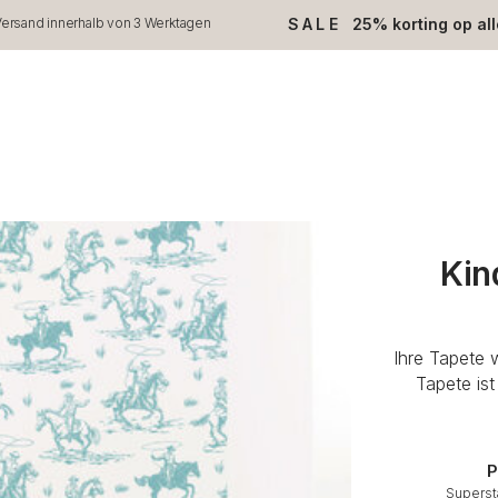
SALE
25% korting op al
ersand innerhalb von 3 Werktagen
Kin
Ihre Tapete 
Tapete is
P
Superst