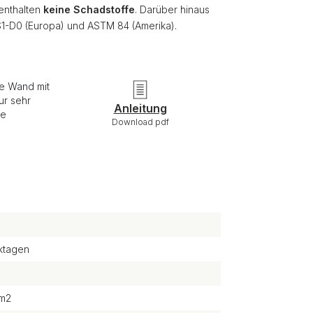
 enthalten
keine Schadstoffe
. Darüber hinaus
S1-D0 (Europa) und ASTM 84 (Amerika).
ie Wand mit
ur sehr
Anleitung
re
Download pdf
ktagen
/m2