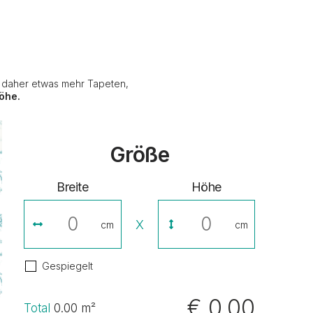
e daher etwas mehr Tapeten,
öhe.
Größe
Breite
Höhe
X
cm
cm
Gespiegelt
€ 0,00
Total
0.00
m²