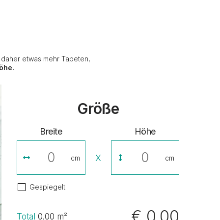
e daher etwas mehr Tapeten,
öhe.
Größe
Breite
Höhe
X
cm
cm
Gespiegelt
€ 0,00
Total
0.00
m²