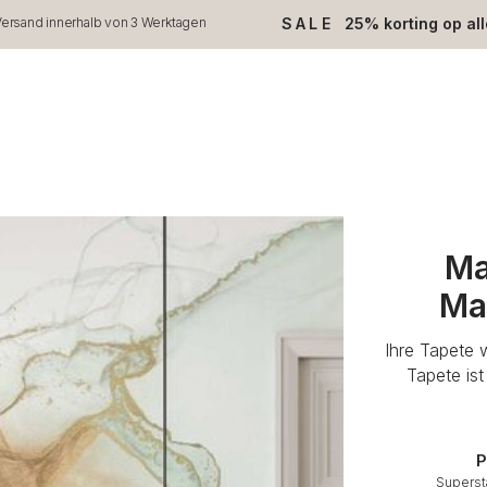
SALE
25% korting op al
ersand innerhalb von 3 Werktagen
Ma
Ma
Ihre Tapete 
Tapete is
P
Superst