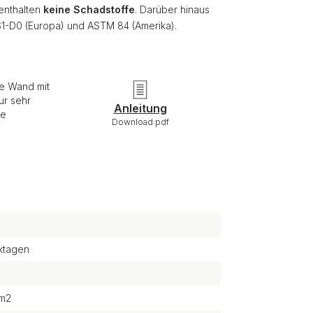
 enthalten
keine Schadstoffe
. Darüber hinaus
S1-D0 (Europa) und ASTM 84 (Amerika).
ie Wand mit
ur sehr
Anleitung
re
Download pdf
ktagen
/m2