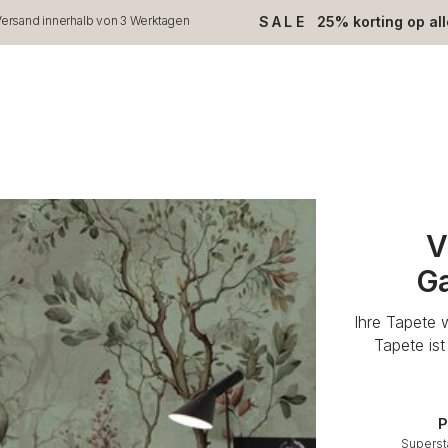
SALE
25% korting op al
ersand innerhalb von 3 Werktagen
V
Ga
Ihre Tapete 
Tapete is
P
Superst