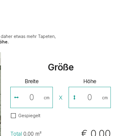
e daher etwas mehr Tapeten,
öhe.
Größe
Breite
Höhe
X
cm
cm
Gespiegelt
€ 0,00
Total
0.00
m²