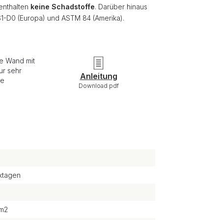
 enthalten
keine Schadstoffe
. Darüber hinaus
S1-D0 (Europa) und ASTM 84 (Amerika).
ie Wand mit
ur sehr
Anleitung
re
Download pdf
ktagen
/m2