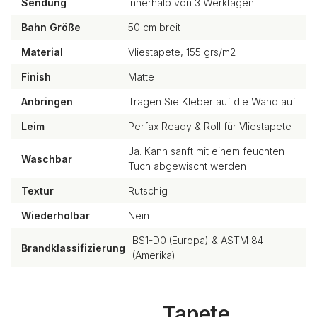
Sendung
Innerhalb von 3 Werktagen
Bahn Größe
50 cm breit
Material
Vliestapete, 155 grs/m2
Finish
Matte
Anbringen
Tragen Sie Kleber auf die Wand auf
Leim
Perfax Ready & Roll für Vliestapete
Ja. Kann sanft mit einem feuchten
Waschbar
Tuch abgewischt werden
Textur
Rutschig
Wiederholbar
Nein
BS1-D0 (Europa) & ASTM 84
Brandklassifizierung
(Amerika)
Tapete