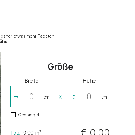
e daher etwas mehr Tapeten,
öhe.
Größe
Breite
Höhe
X
cm
cm
Gespiegelt
€ 0,00
Total
0.00
m²