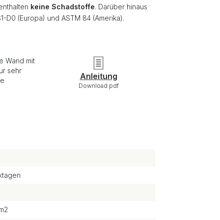
 enthalten
keine Schadstoffe
. Darüber hinaus
S1-D0 (Europa) und ASTM 84 (Amerika).
ie Wand mit
ur sehr
Anleitung
re
Download pdf
ktagen
/m2