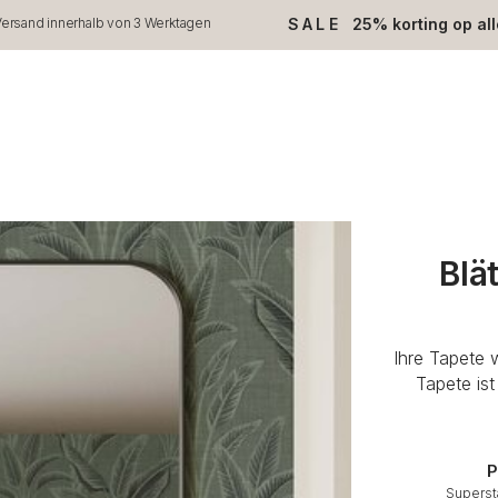
SALE
25% korting op al
ersand innerhalb von 3 Werktagen
Blä
Ihre Tapete 
Tapete is
P
Superst