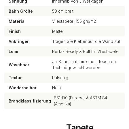
Sendung
Innerhalb von 3 Werktagen
Bahn Größe
50 cm breit
Material
Vliestapete, 155 grs/m2
Finish
Matte
Anbringen
Tragen Sie Kleber auf die Wand auf
Leim
Perfax Ready & Roll für Vliestapete
Ja. Kann sanft mit einem feuchten
Waschbar
Tuch abgewischt werden
Textur
Rutschig
Wiederholbar
Nein
BS1-D0 (Europa) & ASTM 84
Brandklassifizierung
(Amerika)
Tapete