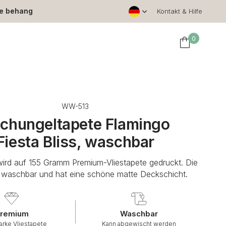
le behang
Kontakt & Hilfe
0
WW-513
chungeltapete Flamingo
Fiesta Bliss, waschbar
wird auf 155 Gramm Premium-Vliestapete gedruckt. Die
t waschbar und hat eine schöne matte Deckschicht.
remium
Waschbar
arke Vliestapete
Kann abgewischt werden