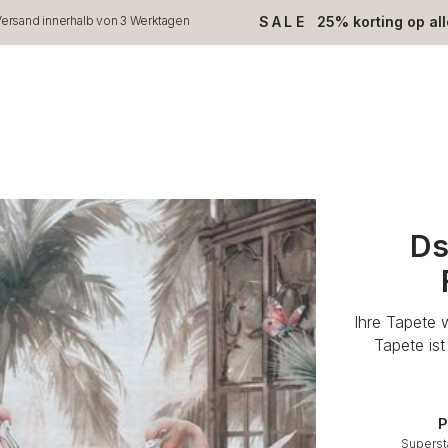
SALE
25% korting op al
ersand innerhalb von 3 Werktagen
Ds
Ihre Tapete 
Tapete is
P
Superst