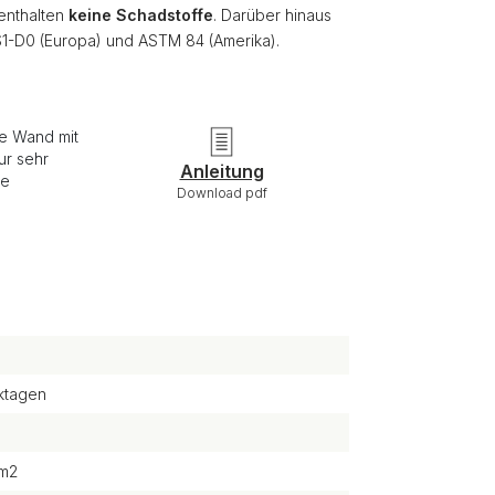
 enthalten
keine Schadstoffe
. Darüber hinaus
S1-D0 (Europa) und ASTM 84 (Amerika).
ie Wand mit
ur sehr
Anleitung
re
Download pdf
ktagen
/m2