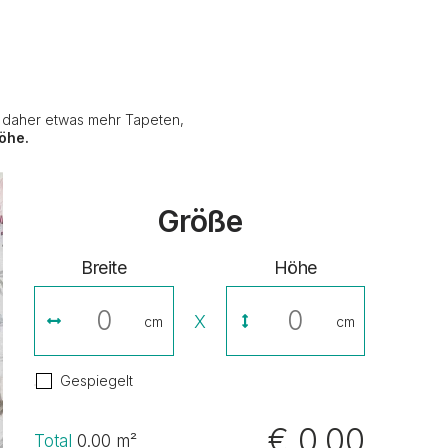
e daher etwas mehr Tapeten,
öhe.
Größe
Breite
Höhe
X
cm
cm
Gespiegelt
€ 0,00
Total
0.00
m²