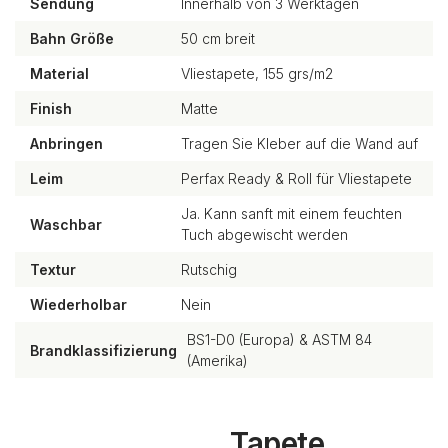
Sendung
Innerhalb von 3 Werktagen
Bahn Größe
50 cm breit
Material
Vliestapete, 155 grs/m2
Finish
Matte
Anbringen
Tragen Sie Kleber auf die Wand auf
Leim
Perfax Ready & Roll für Vliestapete
Ja. Kann sanft mit einem feuchten
Waschbar
Tuch abgewischt werden
Textur
Rutschig
Wiederholbar
Nein
BS1-D0 (Europa) & ASTM 84
Brandklassifizierung
(Amerika)
Tapete