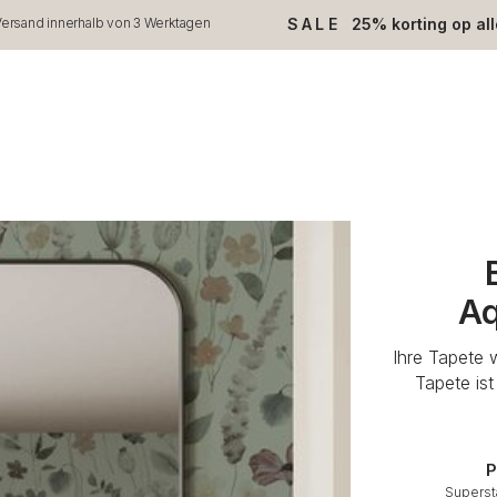
SALE
25% korting op al
ersand innerhalb von 3 Werktagen
Aq
Ihre Tapete 
Tapete is
P
Superst