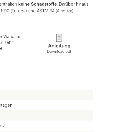
 enthalten
keine Schadstoffe
. Darüber hinaus
S1-D0 (Europa) und ASTM 84 (Amerika).
ie Wand mit
ur sehr
Anleitung
re
Download pdf
ktagen
/m2