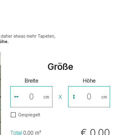
e daher etwas mehr Tapeten,
öhe.
Größe
Breite
Höhe
X
cm
cm
Gespiegelt
€ 0,00
Total
0.00
m²