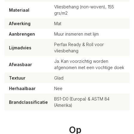
Vliesbehang (non-woven), 155
Materiaal
grs/m2
Afwerking
Mat
Aanbrengen
Muur insmeren met lijm
Perfax Ready & Roll voor
Lijmadvies
vliesbehang
Ja. Kan voorzichtig worden
Afwasbaar
afgenomen met een vochtige doek
Textuur
Glad
Herhaalbaar
Nee
BS1-D0 (Europa) & ASTM 84
Brandclassificatie
(Amerika)
Op