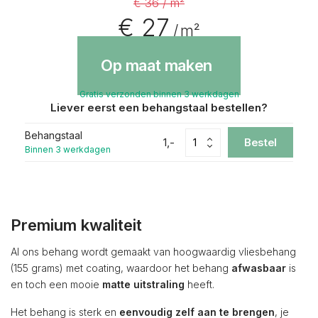
€ 36 / m²
€ 27
/ m²
Op maat maken
Gratis verzonden binnen 3 werkdagen
Liever eerst een behangstaal bestellen?
Behangstaal
1,-
Bestel
Binnen 3 werkdagen
Premium kwaliteit
Al ons behang wordt gemaakt van hoogwaardig vliesbehang
(155 grams) met coating, waardoor het behang
afwasbaar
is
en toch een mooie
matte uitstraling
heeft.
Het behang is sterk en
eenvoudig zelf aan te brengen
, je