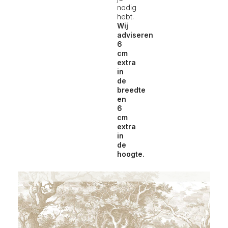
nodig
hebt.
Wij
adviseren
6
cm
extra
in
de
breedte
en
6
cm
extra
in
de
hoogte.