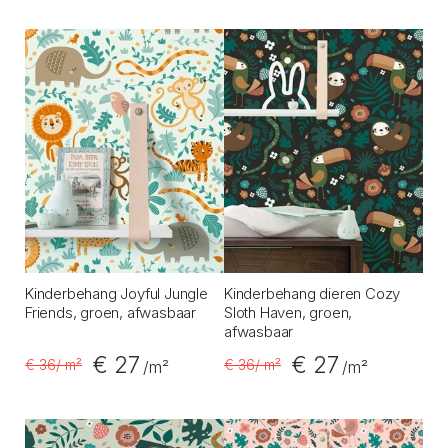
Kinderbehang Joyful Jungle
Kinderbehang dieren Cozy
Friends, groen, afwasbaar
Sloth Haven, groen,
afwasbaar
€ 27
€ 27
€ 36
/ m²
€ 36
/ m²
/m²
/m²