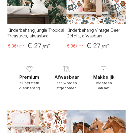
Kinderbehang jungle Tropical
Kinderbehang Vintage Deer
Treasures, afwasbaar
Delight, afwasbaar
€ 27
€ 27
€ 36
/ m²
€ 36
/ m²
/m²
/m²
Premium
Afwasbaar
Makkelijk
Supersterk
Kan worden
Iedereen
vliesbehang
afgenomen
kan het!