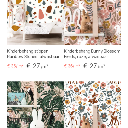
Kinderbehang stippen
Kinderbehang Bunny Blossom
Rainbow Stones, afwasbaar
Fields, roze, afwasbaar
€ 27
€ 27
€ 36
/ m²
€ 36
/ m²
/m²
/m²