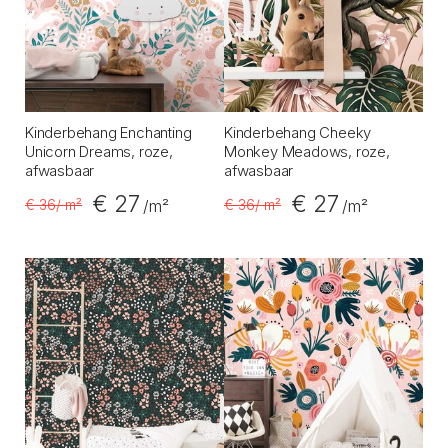
Kinderbehang Enchanting
Kinderbehang Cheeky
Unicorn Dreams, roze,
Monkey Meadows, roze,
afwasbaar
afwasbaar
€ 27
€ 27
€ 36
/ m²
€ 36
/ m²
/m²
/m²