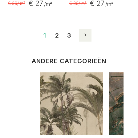
€ 27
€ 27
€ 36
/ m²
€ 36
/ m²
/m²
/m²
1
2
3
ANDERE CATEGORIEËN