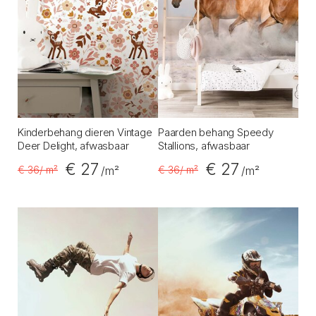
Kinderbehang dieren Vintage
Paarden behang Speedy
Deer Delight, afwasbaar
Stallions, afwasbaar
€ 27
€ 27
€ 36
/ m²
€ 36
/ m²
/m²
/m²