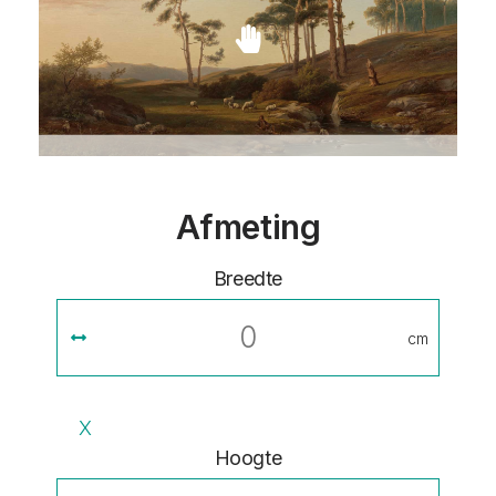
Afmeting
Breedte
cm
X
Hoogte