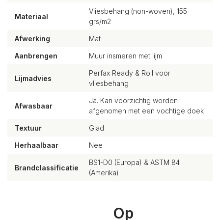
Vliesbehang (non-woven), 155
Materiaal
grs/m2
Afwerking
Mat
Aanbrengen
Muur insmeren met lijm
Perfax Ready & Roll voor
Lijmadvies
vliesbehang
Ja. Kan voorzichtig worden
Afwasbaar
afgenomen met een vochtige doek
Textuur
Glad
Herhaalbaar
Nee
BS1-D0 (Europa) & ASTM 84
Brandclassificatie
(Amerika)
Op