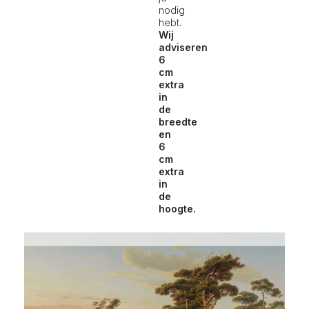
nodig
hebt.
Wij
adviseren
6
cm
extra
in
de
breedte
en
6
cm
extra
in
de
hoogte.