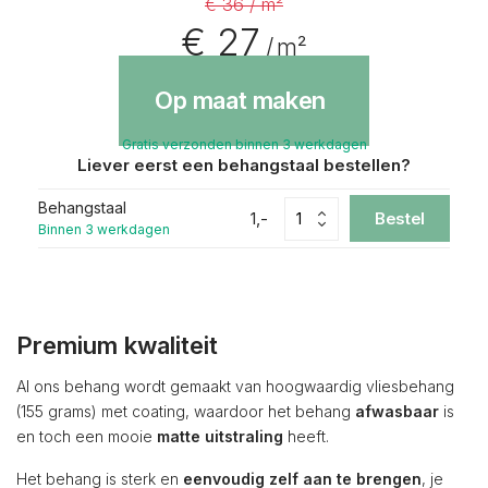
€ 36 / m²
€ 27
/ m²
Op maat maken
Gratis verzonden binnen 3 werkdagen
Liever eerst een behangstaal bestellen?
Behangstaal
1,-
Bestel
Binnen 3 werkdagen
Premium kwaliteit
Al ons behang wordt gemaakt van hoogwaardig vliesbehang
(155 grams) met coating, waardoor het behang
afwasbaar
is
en toch een mooie
matte uitstraling
heeft.
Het behang is sterk en
eenvoudig zelf aan te brengen
, je