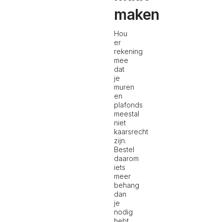
maken
Hou
er
rekening
mee
dat
je
muren
en
plafonds
meestal
niet
kaarsrecht
zijn.
Bestel
daarom
iets
meer
behang
dan
je
nodig
hebt.