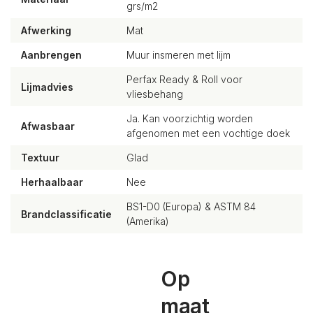
grs/m2
Afwerking
Mat
Aanbrengen
Muur insmeren met lijm
Perfax Ready & Roll voor
Lijmadvies
vliesbehang
Ja. Kan voorzichtig worden
Afwasbaar
afgenomen met een vochtige doek
Textuur
Glad
Herhaalbaar
Nee
BS1-D0 (Europa) & ASTM 84
Brandclassificatie
(Amerika)
Op
maat