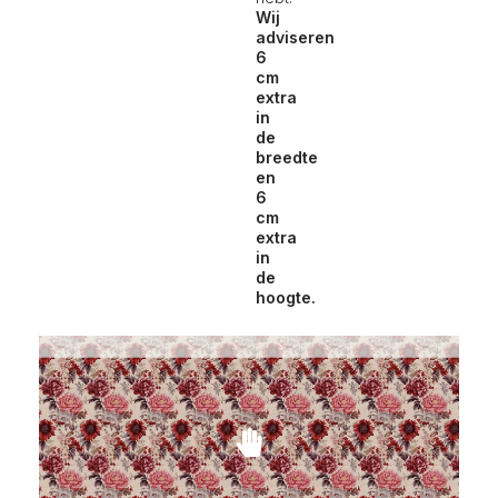
Wij
adviseren
6
cm
extra
in
de
breedte
en
6
cm
extra
in
de
hoogte.