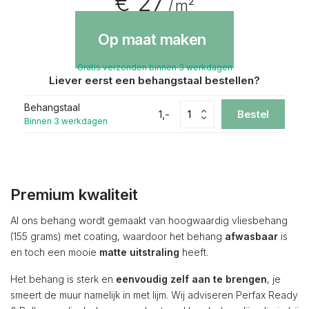
€ 27
/ m²
Op maat maken
Gratis verzonden binnen 3 werkdagen
Liever eerst een behangstaal bestellen?
Behangstaal
1,-
Bestel
Binnen 3 werkdagen
Premium kwaliteit
Al ons behang wordt gemaakt van hoogwaardig vliesbehang
(155 grams) met coating, waardoor het behang
afwasbaar
is
en toch een mooie
matte uitstraling
heeft.
Het behang is sterk en
eenvoudig zelf aan te brengen
, je
smeert de muur namelijk in met lijm. Wij adviseren Perfax Ready