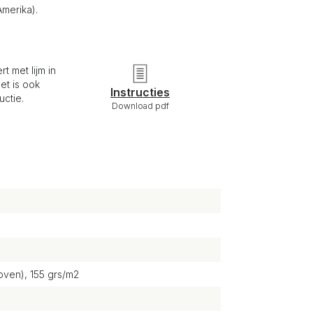
merika).
t met lijm in
het is ook
Instructies
uctie.
Download pdf
ven), 155 grs/m2