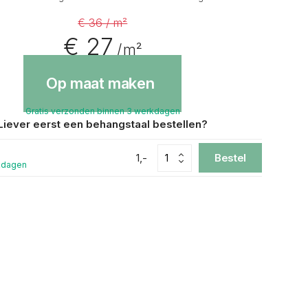
€ 36 / m²
€ 27
/ m²
Op maat maken
Gratis verzonden binnen 3 werkdagen
Liever eerst een behangstaal bestellen?
1,-
Bestel
kdagen