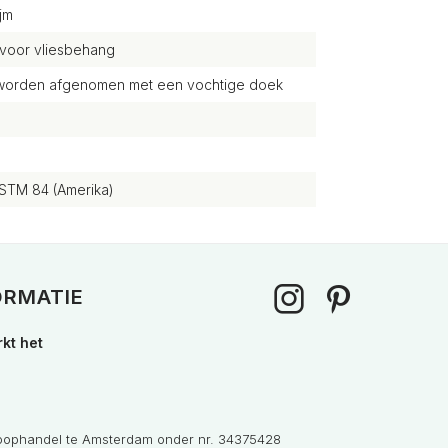
jm
 voor vliesbehang
g worden afgenomen met een vochtige doek
STM 84 (Amerika)
ORMATIE
kt het
Koophandel te Amsterdam onder nr. 34375428