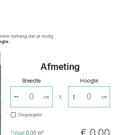
s meer behang dan je nodig
ogte.
Afmeting
Breedte
Hoogte
X
cm
cm
Gespiegeld
€ 0,00
Totaal
0.00
m²