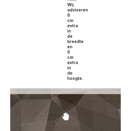
Wij
adviseren
6
cm
extra
in
de
breedte
en
6
cm
extra
in
de
hoogte.