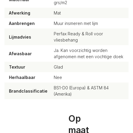
grs/m2
Afwerking
Mat
Aanbrengen
Muur insmeren met lijm
Perfax Ready & Roll voor
Lijmadvies
vliesbehang
Ja. Kan voorzichtig worden
Afwasbaar
afgenomen met een vochtige doek
Textuur
Glad
Herhaalbaar
Nee
BS1-D0 (Europa) & ASTM 84
Brandclassificatie
(Amerika)
Op
maat