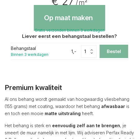
€ 27
/ m²
Op maat maken
Gratis verzonden binnen 3 werkdagen
Liever eerst een behangstaal bestellen?
Behangstaal
1,-
Bestel
Binnen 3 werkdagen
Premium kwaliteit
Al ons behang wordt gemaakt van hoogwaardig vliesbehang
(155 grams) met coating, waardoor het behang
afwasbaar
is
en toch een mooie
matte uitstraling
heeft.
Het behang is sterk en
eenvoudig zelf aan te brengen
, je
smeert de muur namelijk in met lijm. Wij adviseren Perfax Ready