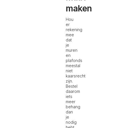
maken
Hou
er
rekening
mee
dat
je
muren
en
plafonds
meestal
niet
kaarsrecht
zijn.
Bestel
daarom
iets
meer
behang
dan
je
nodig
hebt.