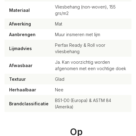
Vliesbehang (non-woven), 155
Materiaal
grs/m2
Afwerking
Mat
Aanbrengen
Muur insmeren met lijm
Perfax Ready & Roll voor
Lijmadvies
vliesbehang
Ja. Kan voorzichtig worden
Afwasbaar
afgenomen met een vochtige doek
Textuur
Glad
Herhaalbaar
Nee
BS1-D0 (Europa) & ASTM 84
Brandclassificatie
(Amerika)
Op