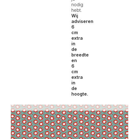
nodig
hebt.
Wij
adviseren
6
cm
extra
in
de
breedte
en
6
cm
extra
in
de
hoogte.