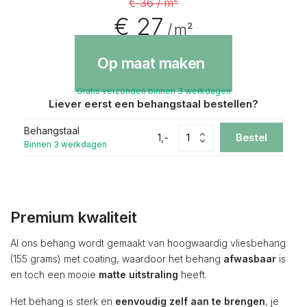
€ 36 / m²
€ 27
/ m²
Op maat maken
Gratis verzonden binnen 3 werkdagen
Liever eerst een behangstaal bestellen?
Behangstaal
1,-
Bestel
Binnen 3 werkdagen
Premium kwaliteit
Al ons behang wordt gemaakt van hoogwaardig vliesbehang
(155 grams) met coating, waardoor het behang
afwasbaar
is
en toch een mooie
matte uitstraling
heeft.
Het behang is sterk en
eenvoudig zelf aan te brengen
, je