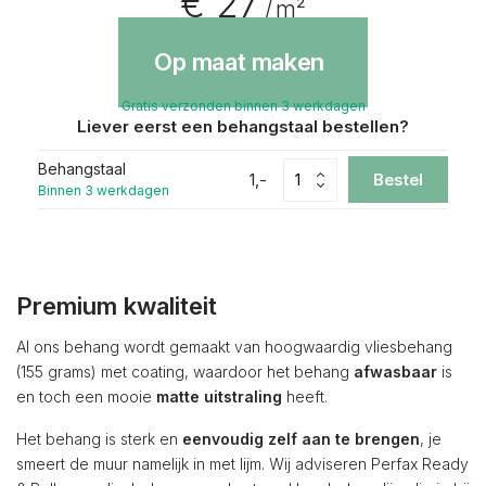
€ 27
/ m²
Op maat maken
Gratis verzonden binnen 3 werkdagen
Liever eerst een behangstaal bestellen?
Behangstaal
1,-
Bestel
Binnen 3 werkdagen
Premium kwaliteit
Al ons behang wordt gemaakt van hoogwaardig vliesbehang
(155 grams) met coating, waardoor het behang
afwasbaar
is
en toch een mooie
matte uitstraling
heeft.
Het behang is sterk en
eenvoudig zelf aan te brengen
, je
smeert de muur namelijk in met lijm. Wij adviseren Perfax Ready