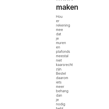
maken
Hou
er
rekening
mee
dat
je
muren
en
plafonds
meestal
niet
kaarsrecht
zijn.
Bestel
daarom
iets
meer
behang
dan
je
nodig
hebt.