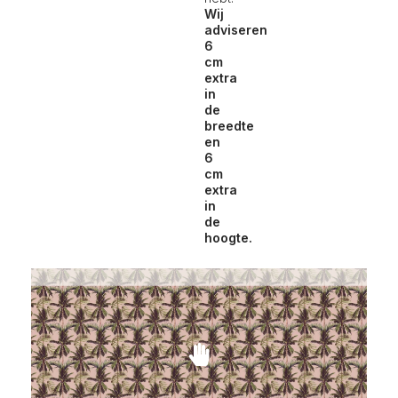
Wij
adviseren
6
cm
extra
in
de
breedte
en
6
cm
extra
in
de
hoogte.