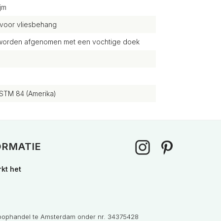
jm
 voor vliesbehang
g worden afgenomen met een vochtige doek
STM 84 (Amerika)
ORMATIE
kt het
Koophandel te Amsterdam onder nr. 34375428