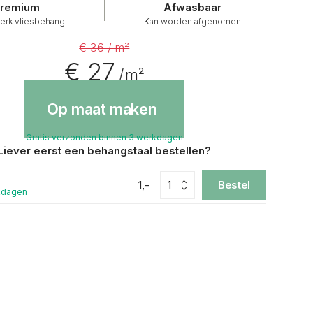
remium
Afwasbaar
erk vliesbehang
Kan worden afgenomen
€ 36 / m²
€ 27
/ m²
Op maat maken
Gratis verzonden binnen 3 werkdagen
Liever eerst een behangstaal bestellen?
1,-
Bestel
kdagen