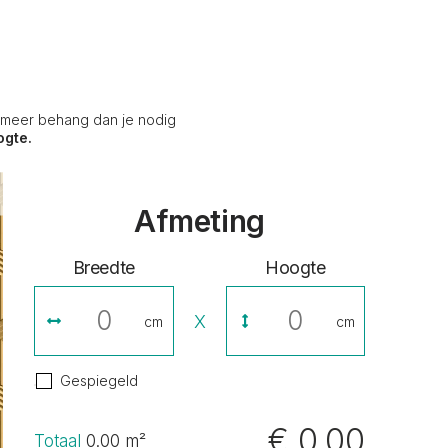
s meer behang dan je nodig
ogte.
Afmeting
Breedte
Hoogte
X
cm
cm
Gespiegeld
€ 0,00
Totaal
0.00
m²