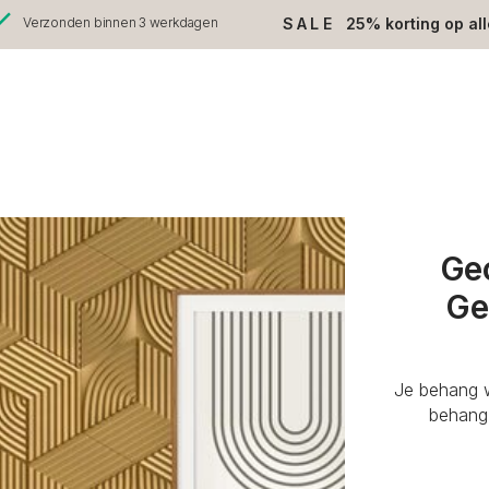
SALE
25% korting op al
Verzonden binnen 3 werkdagen
Ge
Ge
Je behang w
behang 