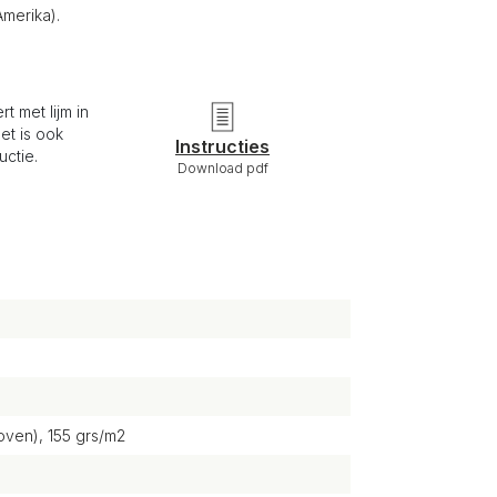
merika).
t met lijm in
het is ook
Instructies
uctie.
Download pdf
ven), 155 grs/m2