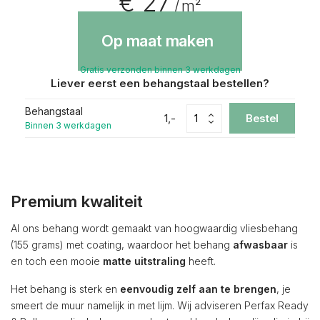
€ 27
/ m²
Op maat maken
Gratis verzonden binnen 3 werkdagen
Liever eerst een behangstaal bestellen?
Behangstaal
1,-
Bestel
Binnen 3 werkdagen
Premium kwaliteit
Al ons behang wordt gemaakt van hoogwaardig vliesbehang
(155 grams) met coating, waardoor het behang
afwasbaar
is
en toch een mooie
matte uitstraling
heeft.
Het behang is sterk en
eenvoudig zelf aan te brengen
, je
smeert de muur namelijk in met lijm. Wij adviseren Perfax Ready