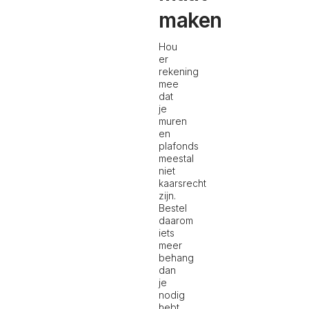
maken
Hou
er
rekening
mee
dat
je
muren
en
plafonds
meestal
niet
kaarsrecht
zijn.
Bestel
daarom
iets
meer
behang
dan
je
nodig
hebt.