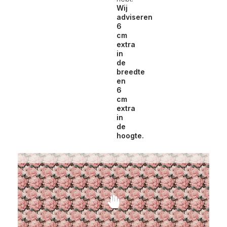
Wij
adviseren
6
cm
extra
in
de
breedte
en
6
cm
extra
in
de
hoogte.