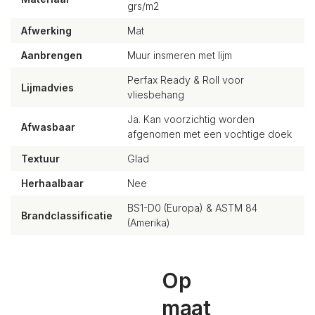
grs/m2
Afwerking
Mat
Aanbrengen
Muur insmeren met lijm
Perfax Ready & Roll voor
Lijmadvies
vliesbehang
Ja. Kan voorzichtig worden
Afwasbaar
afgenomen met een vochtige doek
Textuur
Glad
Herhaalbaar
Nee
BS1-D0 (Europa) & ASTM 84
Brandclassificatie
(Amerika)
Op
maat