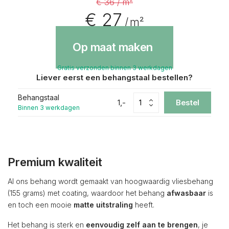
€ 36 / m²
€ 27
/ m²
Op maat maken
Gratis verzonden binnen 3 werkdagen
Liever eerst een behangstaal bestellen?
Behangstaal
1,-
Bestel
Binnen 3 werkdagen
Premium kwaliteit
Al ons behang wordt gemaakt van hoogwaardig vliesbehang
(155 grams) met coating, waardoor het behang
afwasbaar
is
en toch een mooie
matte uitstraling
heeft.
Het behang is sterk en
eenvoudig zelf aan te brengen
, je