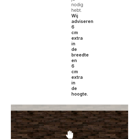
nodig
hebt.
Wij
adviseren
6
cm
extra
in
de
breedte
en
6
cm
extra
in
de
hoogte.