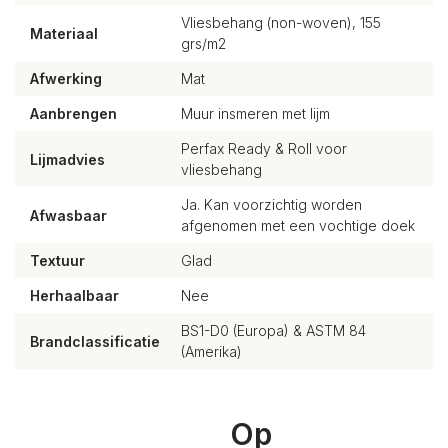
Vliesbehang (non-woven), 155
Materiaal
grs/m2
Afwerking
Mat
Aanbrengen
Muur insmeren met lijm
Perfax Ready & Roll voor
Lijmadvies
vliesbehang
Ja. Kan voorzichtig worden
Afwasbaar
afgenomen met een vochtige doek
Textuur
Glad
Herhaalbaar
Nee
BS1-D0 (Europa) & ASTM 84
Brandclassificatie
(Amerika)
Op