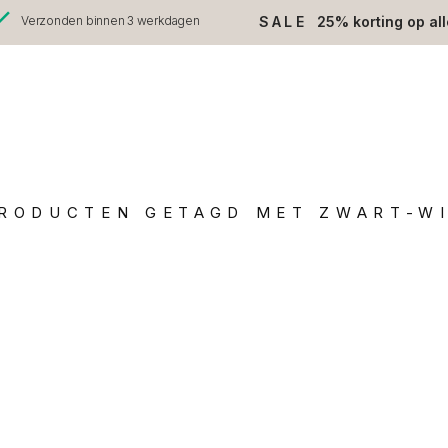
SALE
25% korting op al
Verzonden binnen 3 werkdagen
RODUCTEN GETAGD MET ZWART-W