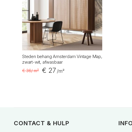
Steden behang Amsterdam Vintage Map,
zwart-wit, afwasbaar
€ 27
€ 36
/ m²
/m²
CONTACT & HULP
INF