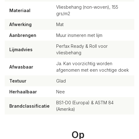
Vliesbehang (non-woven), 155
Materiaal
grs/m2
Afwerking
Mat
Aanbrengen
Muur insmeren met lijm
Perfax Ready & Roll voor
Lijmadvies
vliesbehang
Ja. Kan voorzichtig worden
Afwasbaar
afgenomen met een vochtige doek
Textuur
Glad
Herhaalbaar
Nee
BS1-D0 (Europa) & ASTM 84
Brandclassificatie
(Amerika)
Op