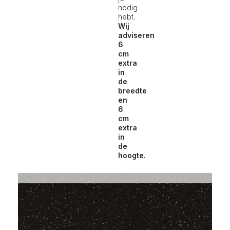
nodig
hebt.
Wij
adviseren
6
cm
extra
in
de
breedte
en
6
cm
extra
in
de
hoogte.