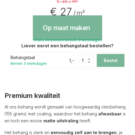
€ 36 / m²
€ 27
/ m²
Op maat maken
Gratis verzonden binnen 3 werkdagen
Liever eerst een behangstaal bestellen?
Behangstaal
1,-
Bestel
Binnen 3 werkdagen
Premium kwaliteit
Al ons behang wordt gemaakt van hoogwaardig vliesbehang
(155 grams) met coating, waardoor het behang
afwasbaar
is
en toch een mooie
matte uitstraling
heeft.
Het behang is sterk en
eenvoudig zelf aan te brengen
, je