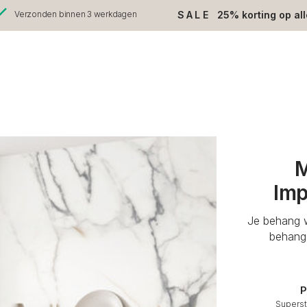
SALE
25% korting op al
Verzonden binnen 3 werkdagen
M
Imp
Je behang w
behang 
P
Superst