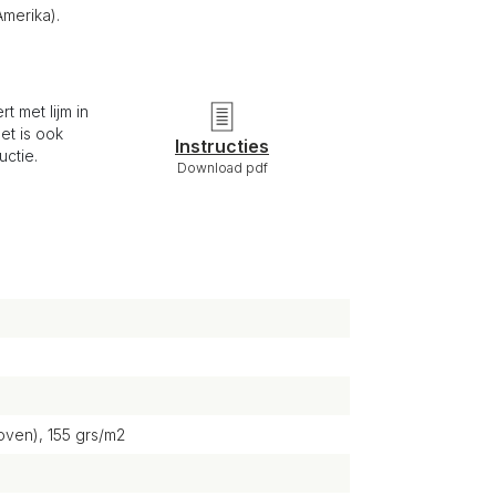
merika).
t met lijm in
het is ook
Instructies
uctie.
Download pdf
ven), 155 grs/m2