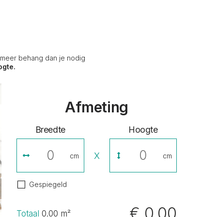
s meer behang dan je nodig
ogte.
Afmeting
Breedte
Hoogte
X
cm
cm
Gespiegeld
€ 0,00
Totaal
0.00
m²