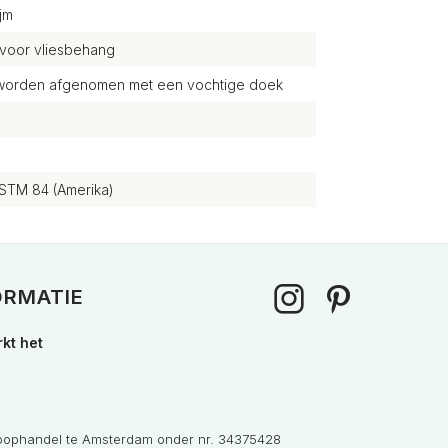
jm
 voor vliesbehang
g worden afgenomen met een vochtige doek
STM 84 (Amerika)
ORMATIE
kt het
Koophandel te Amsterdam onder nr. 34375428