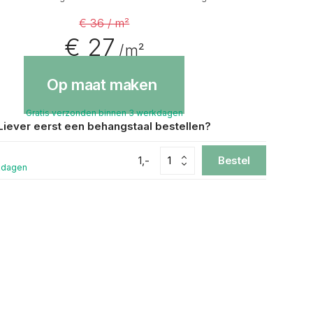
€ 36 / m²
€ 27
/ m²
Op maat maken
Gratis verzonden binnen 3 werkdagen
Liever eerst een behangstaal bestellen?
1,-
Bestel
kdagen